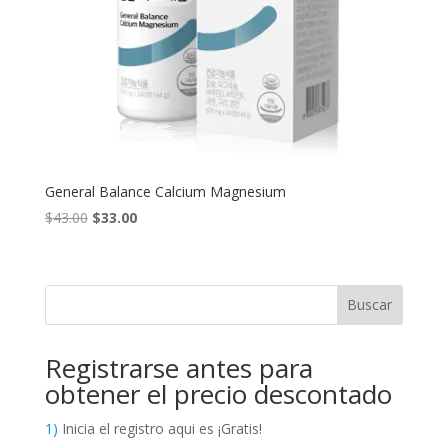
General Balance Calcium Magnesium
Original
Current
$
43.00
$
33.00
price
price
was:
is:
$43.00.
$33.00.
Buscar
Registrarse antes para
obtener el precio descontado
1)
Inicia el registro aqui es ¡Gratis!