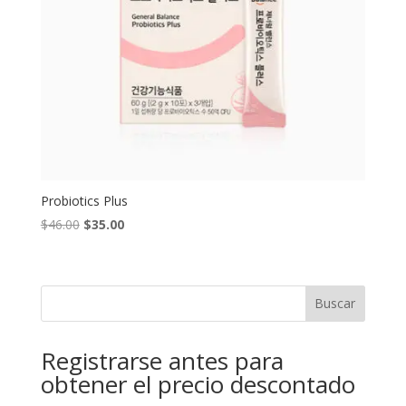
Probiotics Plus
Original
Current
$
46.00
$
35.00
price
price
was:
is:
$46.00.
$35.00.
Buscar
Registrarse antes para
obtener el precio descontado