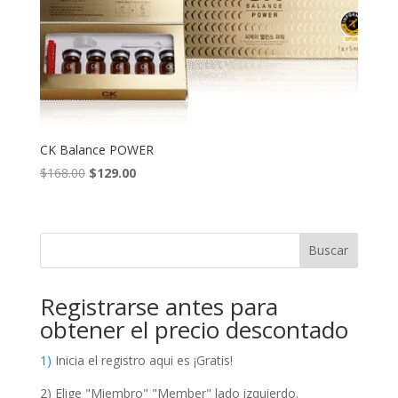
CK Balance POWER
Original
Current
$
168.00
$
129.00
price
price
was:
is:
$168.00.
$129.00.
Buscar
Registrarse antes para
obtener el precio descontado
1)
Inicia el registro aqui es ¡Gratis!
2) Elige "Miembro" "Member" lado izquierdo.