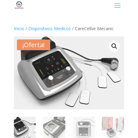
https://gcooplatino.com/favicon.ico
Inicio
/
Dispositivos Medicos
/ CareCellve Mecanic
¡Oferta!