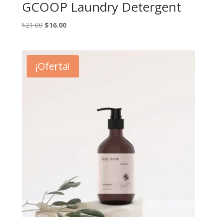
GCOOP Laundry Detergent
Original
Current
$
21.00
$
16.00
price
price
was:
is:
$21.00.
$16.00.
¡Oferta!