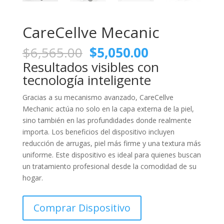
CareCellve Mecanic
Original
Current
$
6,565.00
$
5,050.00
price
price
Resultados visibles con
was:
is:
tecnología inteligente
$6,565.00.
$5,050.00.
Gracias a su mecanismo avanzado, CareCellve
Mechanic actúa no solo en la capa externa de la piel,
sino también en las profundidades donde realmente
importa. Los beneficios del dispositivo incluyen
reducción de arrugas, piel más firme y una textura más
uniforme. Este dispositivo es ideal para quienes buscan
un tratamiento profesional desde la comodidad de su
hogar.
Comprar Dispositivo