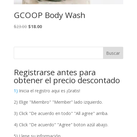
GCOOP Body Wash
Original
Current
$
23.00
$
18.00
price
price
was:
is:
$23.00.
$18.00.
Buscar
Registrarse antes para
obtener el precio descontado
1)
Inicia el registro aqui es ¡Gratis!
2) Elige "Miembro" "Member" lado izquierdo.
3) Click "De acuerdo en todo" "All agree" arriba.
4) Click "De acuerdo" "Agree" boton azúl abajo.
5) Llene su información