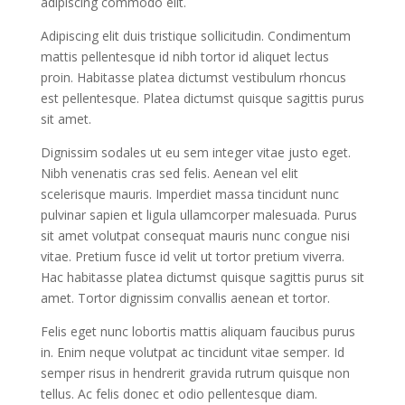
adipiscing commodo elit.
Adipiscing elit duis tristique sollicitudin. Condimentum
mattis pellentesque id nibh tortor id aliquet lectus
proin. Habitasse platea dictumst vestibulum rhoncus
est pellentesque. Platea dictumst quisque sagittis purus
sit amet.
Dignissim sodales ut eu sem integer vitae justo eget.
Nibh venenatis cras sed felis. Aenean vel elit
scelerisque mauris. Imperdiet massa tincidunt nunc
pulvinar sapien et ligula ullamcorper malesuada. Purus
sit amet volutpat consequat mauris nunc congue nisi
vitae. Pretium fusce id velit ut tortor pretium viverra.
Hac habitasse platea dictumst quisque sagittis purus sit
amet. Tortor dignissim convallis aenean et tortor.
Felis eget nunc lobortis mattis aliquam faucibus purus
in. Enim neque volutpat ac tincidunt vitae semper. Id
semper risus in hendrerit gravida rutrum quisque non
tellus. Ac felis donec et odio pellentesque diam.