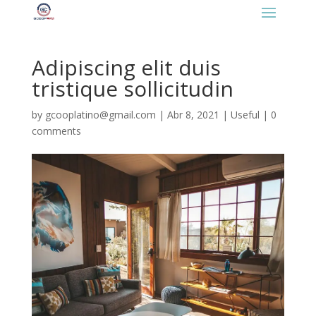
https://gcooplatino.com/favicon.ico
Adipiscing elit duis
tristique sollicitudin
by
gcooplatino@gmail.com
|
Abr 8, 2021
|
Useful
|
0
comments